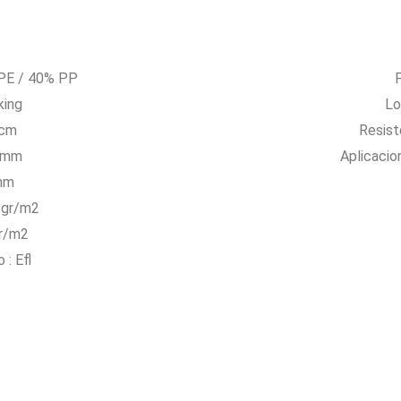
 PE / 40% PP
F
king
Lo
 cm
Resist
0 mm
Aplicacio
 mm
 gr/m2
gr/m2
 : Efl