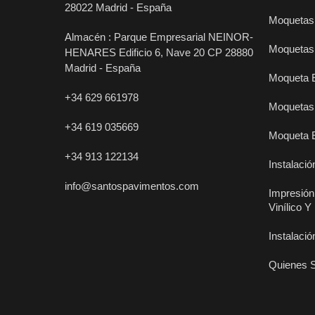
28022 Madrid - España
Moquetas 
Almacén : Parque Empresarial NEINOR-
Moquetas 
HENARES Edificio 6, Nave 20 CP 28880
Madrid - España
Moqueta 
+34 629 661978
Moquetas
+34 619 035669
Moqueta 
+34 913 122134
Instalaci
info@santospavimentos.com
Impresión
Vinílico 
Instalació
Quienes 